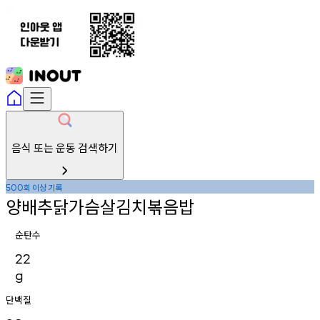
음식 또는 운동 검색하기
회
이상
기록
500
양배추닭가슴살김치볶음밥
순탄수
22
g
단백질