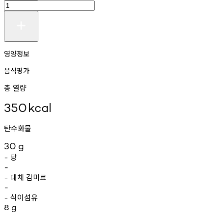
영양정보
음식평가
총 열량
350
kcal
탄수화물
30
g
당
-
-
대체
감미료
-
-
식이섬유
-
8
g