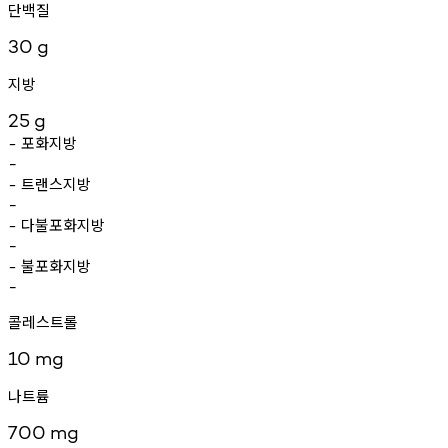
단백질
30
g
지방
25
g
포화지방
-
-
트랜스지방
-
-
다불포화지방
-
-
불포화지방
-
-
콜레스트롤
10
mg
나트륨
700
mg