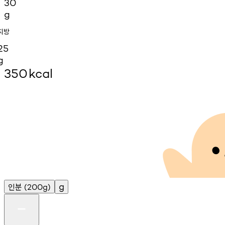
30
g
지방
25
g
350
kcal
인분
g
(200g)