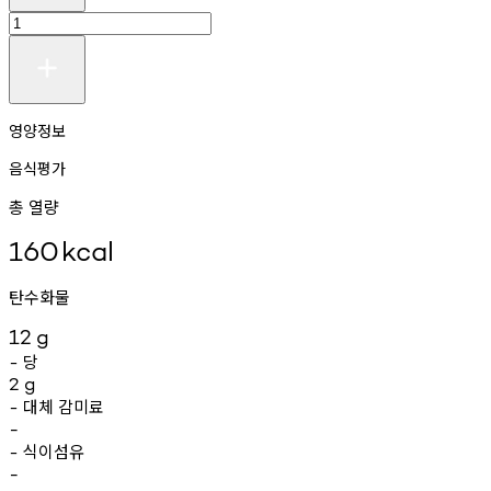
영양정보
음식평가
총 열량
160
kcal
탄수화물
12
g
당
-
2
g
대체
감미료
-
-
식이섬유
-
-