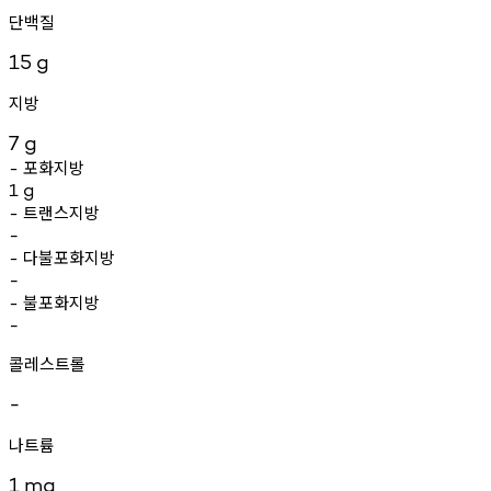
단백질
15
g
지방
7
g
포화지방
-
1
g
트랜스지방
-
-
다불포화지방
-
-
불포화지방
-
-
콜레스트롤
-
나트륨
1
mg