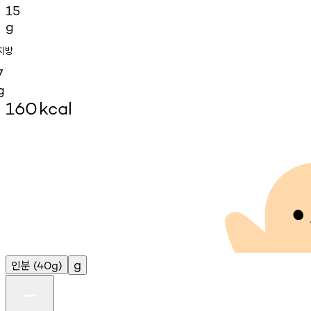
15
g
지방
7
g
160
kcal
인분
g
(40g)