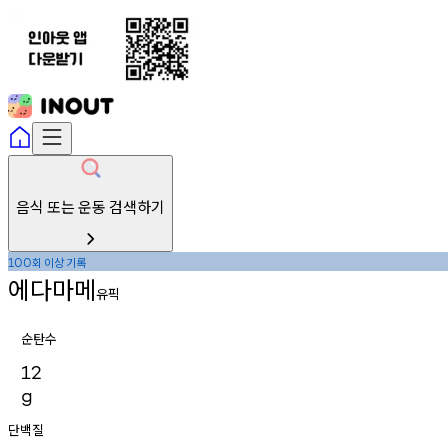
음식 또는 운동 검색하기
회
이상
기록
100
에다마메
유픽
순탄수
12
g
단백질