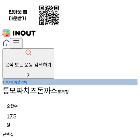
음식 또는 운동 검색하기
회
이상
기록
100
통모짜치즈돈까스
토끼정
순탄수
17.5
g
단백질