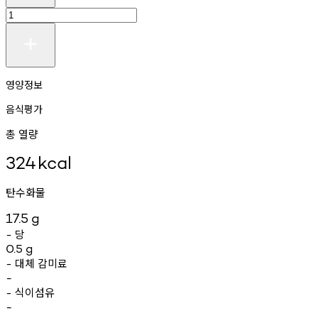
영양정보
음식평가
총 열량
324
kcal
탄수화물
17.5
g
당
-
0.5
g
대체
감미료
-
-
식이섬유
-
-