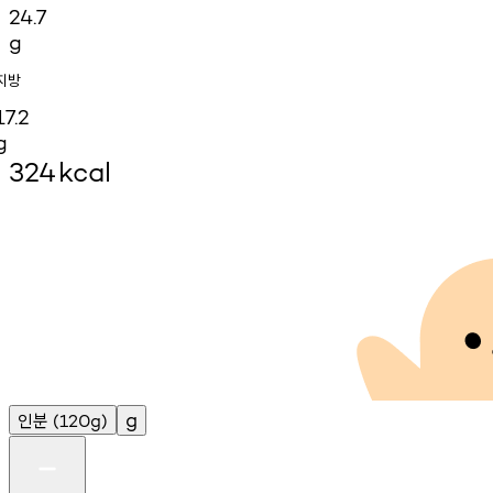
24.7
g
지방
17.2
g
324
kcal
인분
g
(120g)