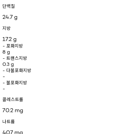
단백질
24.7
g
지방
17.2
g
포화지방
-
8
g
트랜스지방
-
0.3
g
다불포화지방
-
-
불포화지방
-
-
콜레스트롤
70.2
mg
나트륨
407
mg