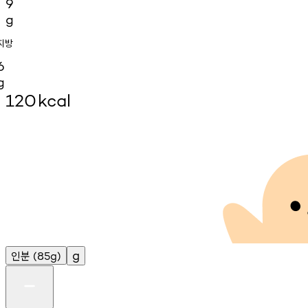
9
g
지방
6
g
120
kcal
인분
g
(85g)