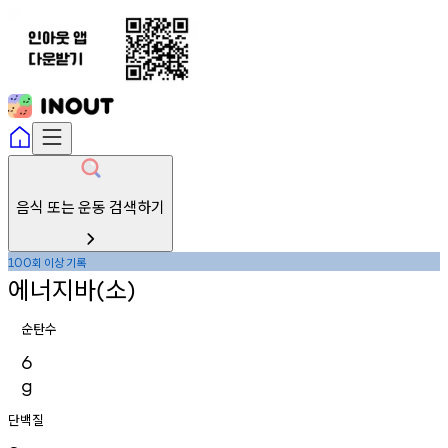
음식 또는 운동 검색하기
회
이상
기록
100
에너지바
소
(
)
순탄수
6
g
단백질