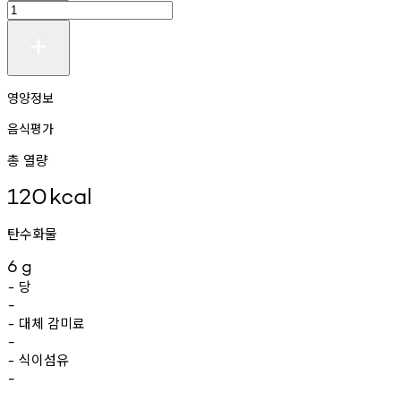
영양정보
음식평가
총 열량
120
kcal
탄수화물
6
g
당
-
-
대체
감미료
-
-
식이섬유
-
-