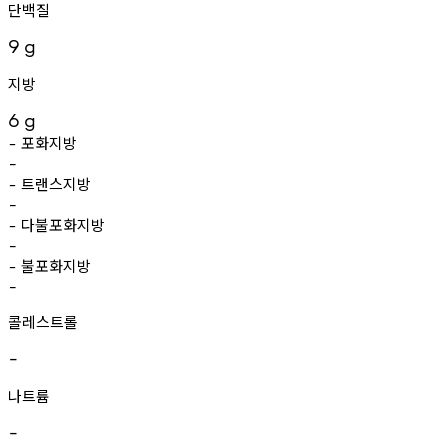
단백질
9
g
지방
6
g
포화지방
-
-
트랜스지방
-
-
다불포화지방
-
-
불포화지방
-
-
콜레스트롤
-
나트륨
-