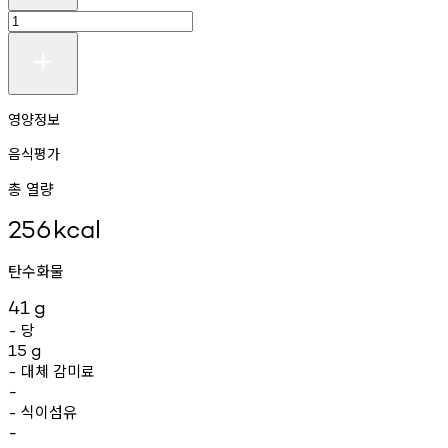
영양정보
음식평가
총 열량
256
kcal
탄수화물
41
g
당
-
15
g
대체
감미료
-
-
식이섬유
-
-