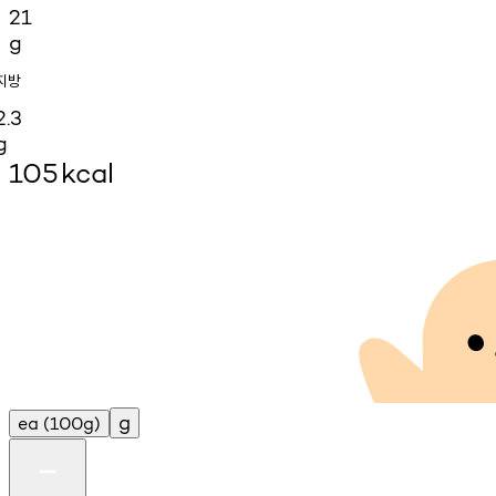
21
g
지방
2.3
g
105
kcal
g
ea
(100g)