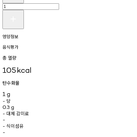
영양정보
음식평가
총 열량
105
kcal
탄수화물
1
g
당
-
0.3
g
대체
감미료
-
-
식이섬유
-
-