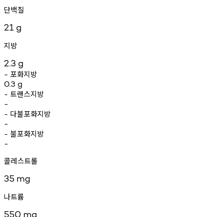
단백질
21
g
지방
2.3
g
포화지방
-
0.3
g
트랜스지방
-
-
다불포화지방
-
-
불포화지방
-
-
콜레스트롤
35
mg
나트륨
550
mg