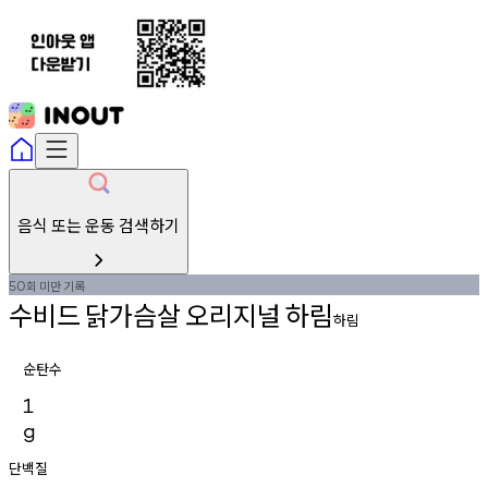
음식 또는 운동 검색하기
회
미만
기록
50
수비드
닭가슴살
오리지널
하림
하림
순탄수
1
g
단백질