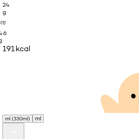
24
g
지방
4.6
g
191
kcal
ml
ml
(330ml)