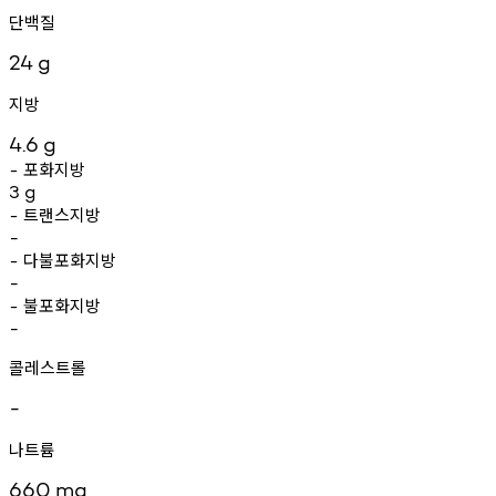
단백질
24
g
지방
4.6
g
포화지방
-
3
g
트랜스지방
-
-
다불포화지방
-
-
불포화지방
-
-
콜레스트롤
-
나트륨
660
mg