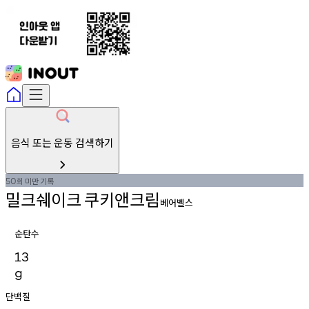
음식 또는 운동 검색하기
회
미만
기록
50
밀크쉐이크
쿠키앤크림
베어벨스
순탄수
13
g
단백질