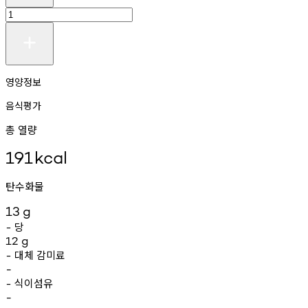
영양정보
음식평가
총 열량
191
kcal
탄수화물
13
g
당
-
12
g
대체
감미료
-
-
식이섬유
-
-