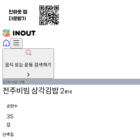
음식 또는 운동 검색하기
회
미만
기록
50
전주비빔
삼각김밥
2
롯데
순탄수
35
g
단백질