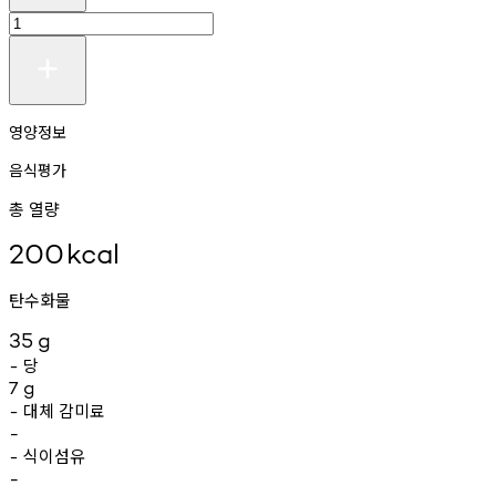
영양정보
음식평가
총 열량
200
kcal
탄수화물
35
g
당
-
7
g
대체
감미료
-
-
식이섬유
-
-