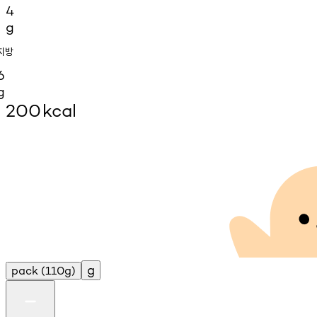
4
g
지방
6
g
200
kcal
g
pack
(110g)