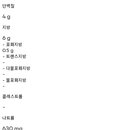
단백질
4
g
지방
6
g
포화지방
-
0.5
g
트랜스지방
-
-
다불포화지방
-
-
불포화지방
-
-
콜레스트롤
-
나트륨
630
mg