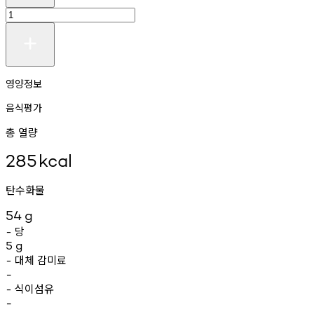
영양정보
음식평가
총 열량
285
kcal
탄수화물
54
g
당
-
5
g
대체
감미료
-
-
식이섬유
-
-