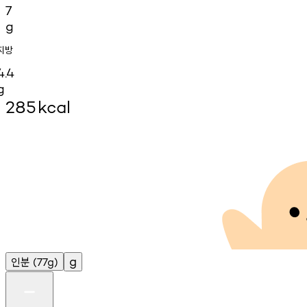
7
g
지방
4.4
g
285
kcal
인분
g
(77g)