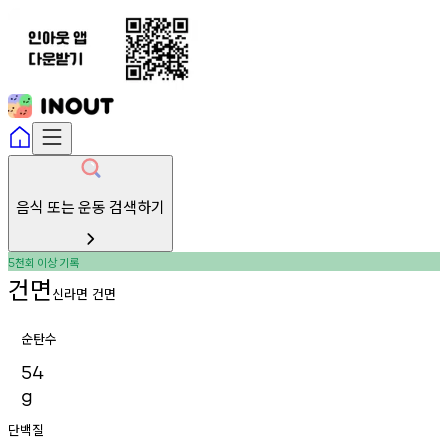
음식 또는 운동 검색하기
천회
이상
기록
5
건면
신라면 건면
순탄수
54
g
단백질