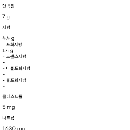
단백질
7
g
지방
4.4
g
포화지방
-
1.4
g
트랜스지방
-
-
다불포화지방
-
-
불포화지방
-
-
콜레스트롤
5
mg
나트륨
1630
mg