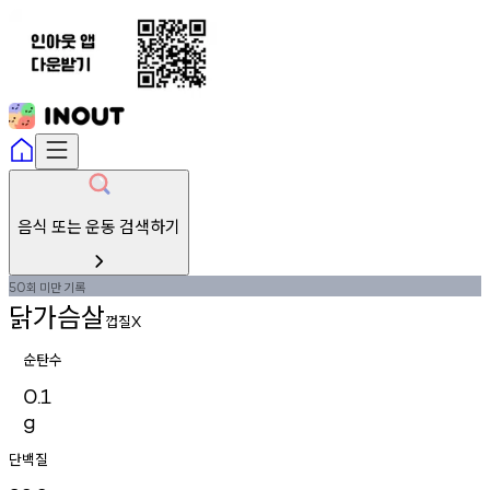
음식 또는 운동 검색하기
회
미만
기록
50
닭가슴살
껍질
X
순탄수
0.1
g
단백질