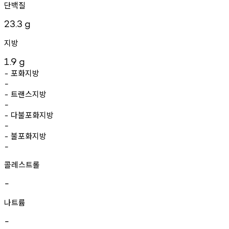
단백질
23.3
g
지방
1.9
g
포화지방
-
-
트랜스지방
-
-
다불포화지방
-
-
불포화지방
-
-
콜레스트롤
-
나트륨
-