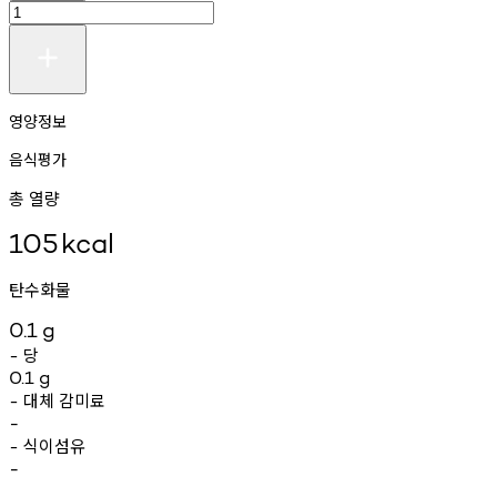
영양정보
음식평가
총 열량
105
kcal
탄수화물
0.1
g
당
-
0.1
g
대체
감미료
-
-
식이섬유
-
-