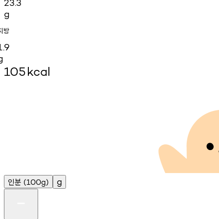
23.3
g
지방
1.9
g
105
kcal
인분
g
(100g)