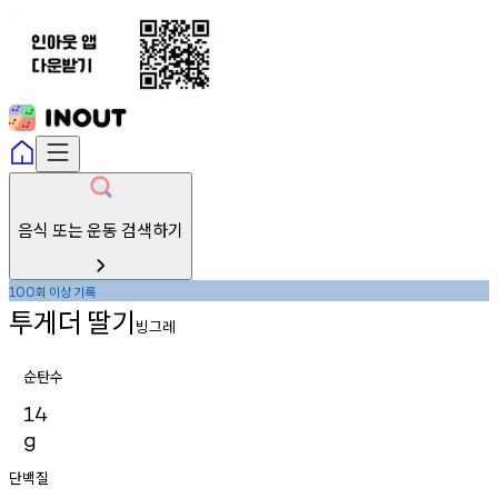
음식 또는 운동 검색하기
회
이상
기록
100
투게더
딸기
빙그레
순탄수
14
g
단백질