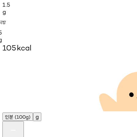
1.5
g
지방
5
g
105
kcal
인분
g
(100g)