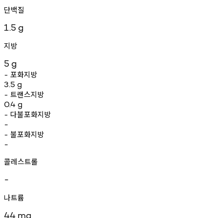
단백질
1.5
g
지방
5
g
포화지방
-
3.5
g
트랜스지방
-
0.4
g
다불포화지방
-
-
불포화지방
-
-
콜레스트롤
-
나트륨
44
mg