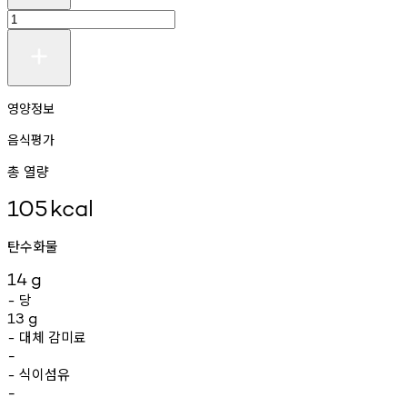
영양정보
음식평가
총 열량
105
kcal
탄수화물
14
g
당
-
13
g
대체
감미료
-
-
식이섬유
-
-