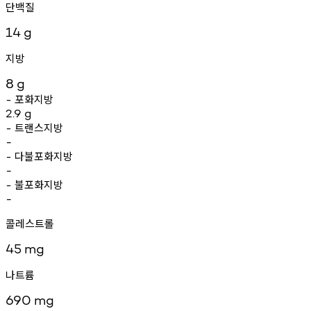
단백질
14
g
지방
8
g
포화지방
-
2.9
g
트랜스지방
-
-
다불포화지방
-
-
불포화지방
-
-
콜레스트롤
45
mg
나트륨
690
mg