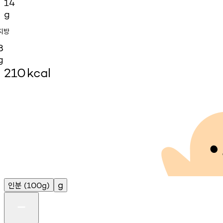
14
g
지방
8
g
210
kcal
인분
g
(100g)