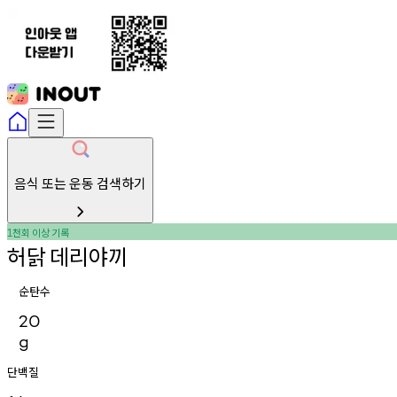
음식 또는 운동 검색하기
천회
이상
기록
1
허닭
데리야끼
순탄수
20
g
단백질