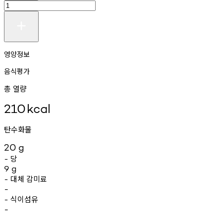
영양정보
음식평가
총 열량
210
kcal
탄수화물
20
g
당
-
9
g
대체
감미료
-
-
식이섬유
-
-