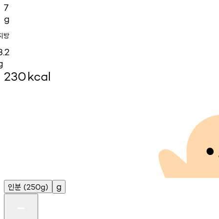
7
g
지방
3.2
g
230
kcal
인분
g
(250g)