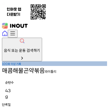
음식 또는 운동 검색하기
회
이상
기록
100
매콤해물곤약볶음
라이틀리
순탄수
43
g
단백질