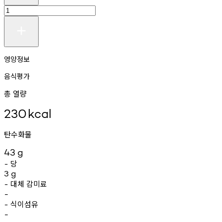
영양정보
음식평가
총 열량
230
kcal
탄수화물
43
g
당
-
3
g
대체
감미료
-
-
식이섬유
-
-