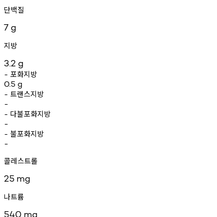
단백질
7
g
지방
3.2
g
포화지방
-
0.5
g
트랜스지방
-
-
다불포화지방
-
-
불포화지방
-
-
콜레스트롤
25
mg
나트륨
540
mg