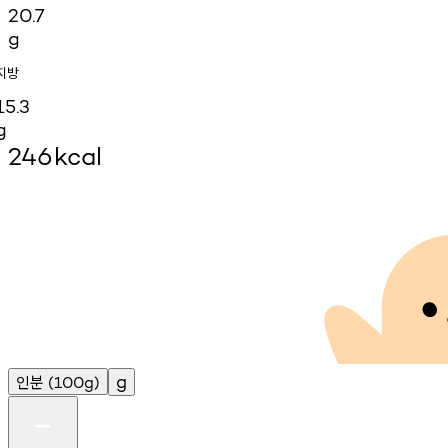
20.7
g
지방
15.3
g
246
kcal
인분
g
(100g)