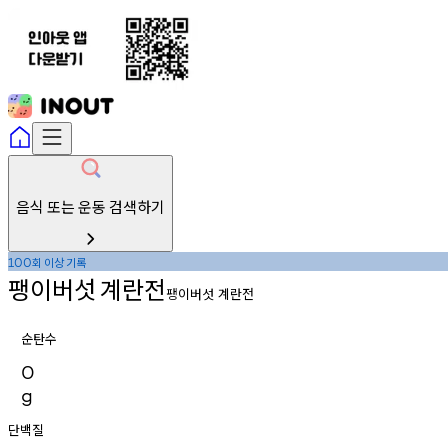
음식 또는 운동 검색하기
회
이상
기록
100
팽이버섯
계란전
팽이버섯 계란전
순탄수
0
g
단백질