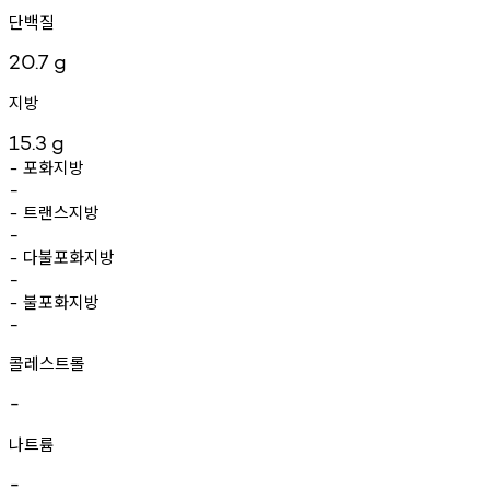
단백질
20.7
g
지방
15.3
g
포화지방
-
-
트랜스지방
-
-
다불포화지방
-
-
불포화지방
-
-
콜레스트롤
-
나트륨
-