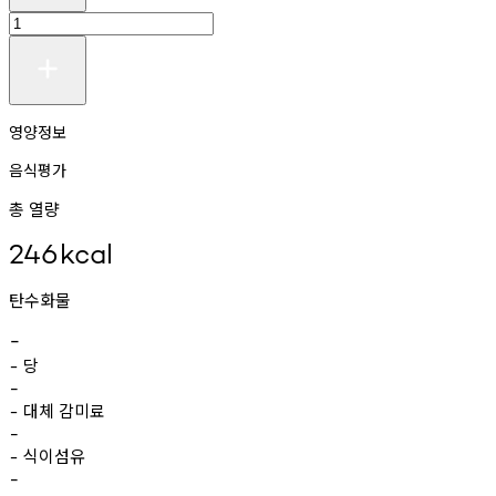
영양정보
음식평가
총 열량
246
kcal
탄수화물
-
당
-
-
대체
감미료
-
-
식이섬유
-
-