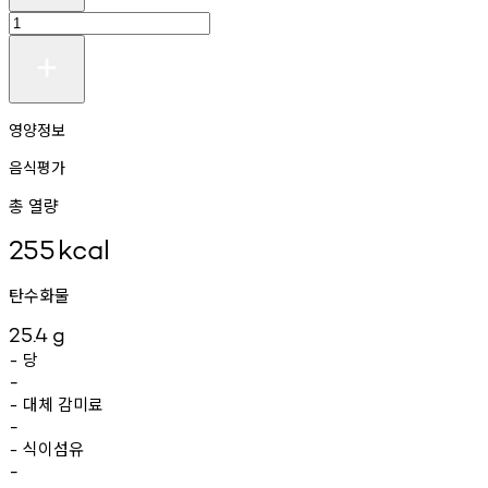
영양정보
음식평가
총 열량
255
kcal
탄수화물
25.4
g
당
-
-
대체
감미료
-
-
식이섬유
-
-