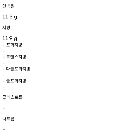
단백질
11.5
g
지방
11.9
g
포화지방
-
-
트랜스지방
-
-
다불포화지방
-
-
불포화지방
-
-
콜레스트롤
-
나트륨
-