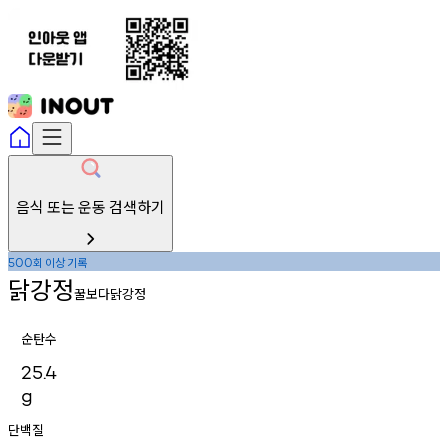
음식 또는 운동 검색하기
회
이상
기록
500
닭강정
꿀보다닭강정
순탄수
25.4
g
단백질