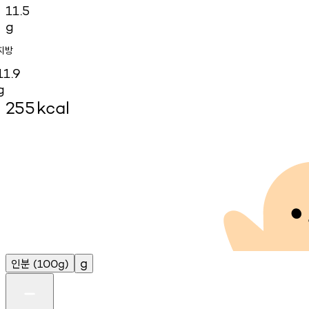
11.5
g
지방
11.9
g
255
kcal
인분
g
(100g)