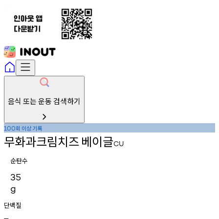
음식 또는 운동 검색하기
회
이상
기록
100
무화과크림치즈
베이글
CU
순탄수
35
g
단백질