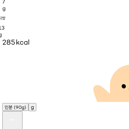
7
g
지방
13
g
285
kcal
인분
g
(90g)