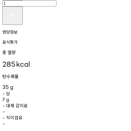
영양정보
음식평가
총 열량
285
kcal
탄수화물
35
g
당
-
7
g
대체
감미료
-
-
식이섬유
-
-