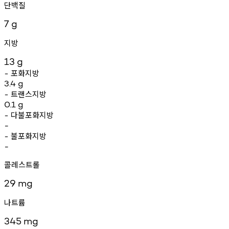
단백질
7
g
지방
13
g
포화지방
-
3.4
g
트랜스지방
-
0.1
g
다불포화지방
-
-
불포화지방
-
-
콜레스트롤
29
mg
나트륨
345
mg