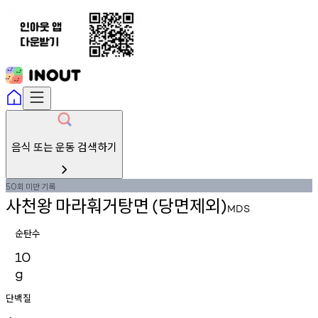
음식 또는 운동 검색하기
회
미만
기록
50
사천왕
마라훠거탕면
당면제외
(
)
MDS
순탄수
10
g
단백질