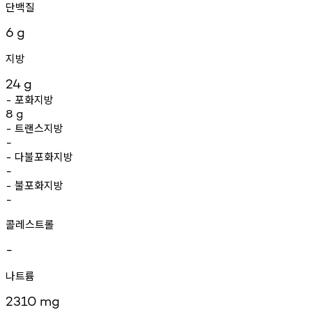
단백질
6
g
지방
24
g
포화지방
-
8
g
트랜스지방
-
-
다불포화지방
-
-
불포화지방
-
-
콜레스트롤
-
나트륨
2310
mg