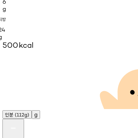
6
g
지방
24
g
500
kcal
인분
g
(112g)