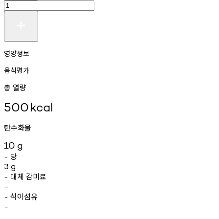
영양정보
음식평가
총 열량
500
kcal
탄수화물
10
g
당
-
3
g
대체
감미료
-
-
식이섬유
-
-