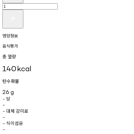
영양정보
음식평가
총 열량
140
kcal
탄수화물
26
g
당
-
-
대체
감미료
-
-
식이섬유
-
-