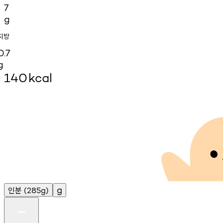
7
g
지방
0.7
g
140
kcal
인분
g
(285g)