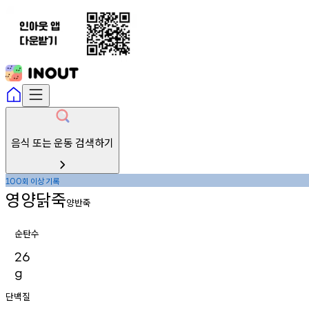
음식 또는 운동 검색하기
회
이상
기록
100
영양닭죽
양반죽
순탄수
26
g
단백질