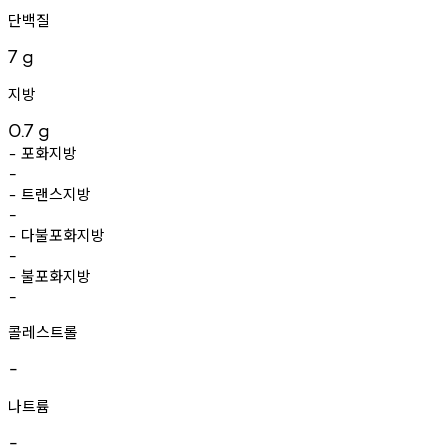
단백질
7
g
지방
0.7
g
포화지방
-
-
트랜스지방
-
-
다불포화지방
-
-
불포화지방
-
-
콜레스트롤
-
나트륨
-