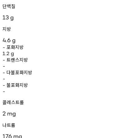
단백질
13
g
지방
4.6
g
포화지방
-
1.2
g
트랜스지방
-
-
다불포화지방
-
-
불포화지방
-
-
콜레스트롤
2
mg
나트륨
176
mg