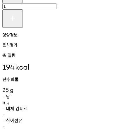
영양정보
음식평가
총 열량
194
kcal
탄수화물
25
g
당
-
5
g
대체
감미료
-
-
식이섬유
-
-