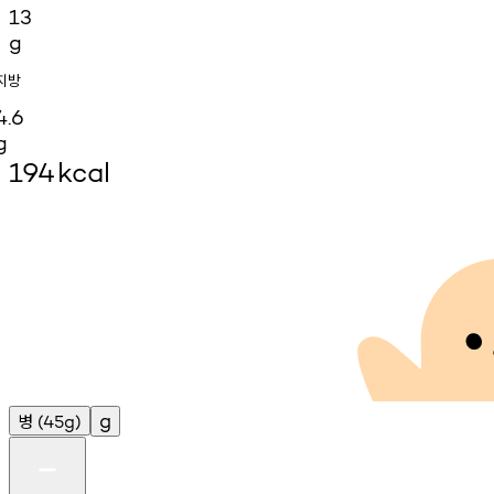
13
g
지방
4.6
g
194
kcal
병
g
(45g)