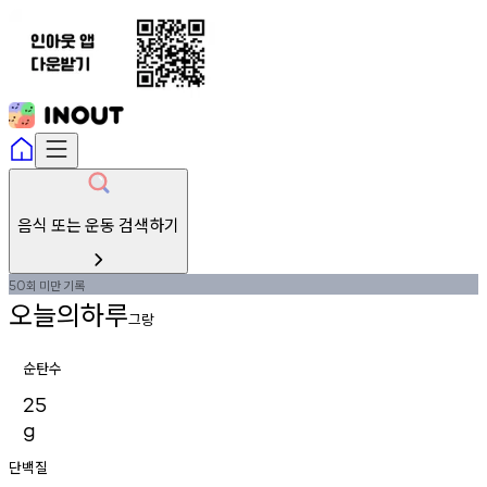
음식 또는 운동 검색하기
회
미만
기록
50
오늘의하루
그랑
순탄수
25
g
단백질