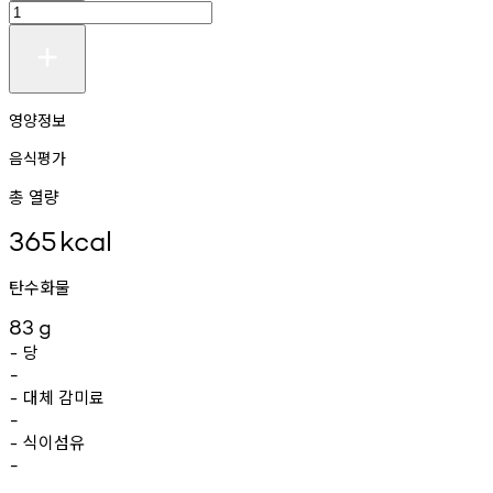
영양정보
음식평가
총 열량
365
kcal
탄수화물
83
g
당
-
-
대체
감미료
-
-
식이섬유
-
-