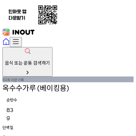
음식 또는 운동 검색하기
회
미만
기록
50
옥수수가루
베이킹용
(
)
순탄수
83
g
단백질