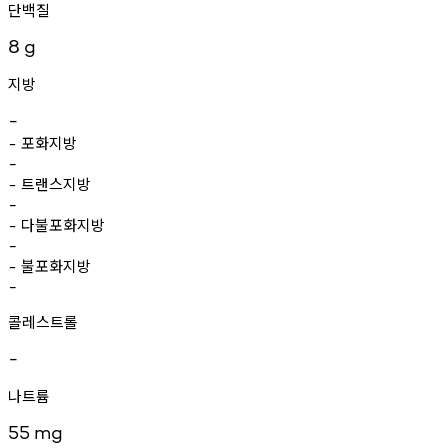
단백질
8
g
지방
-
포화지방
-
-
트랜스지방
-
-
다불포화지방
-
-
불포화지방
-
-
콜레스트롤
-
나트륨
55
mg