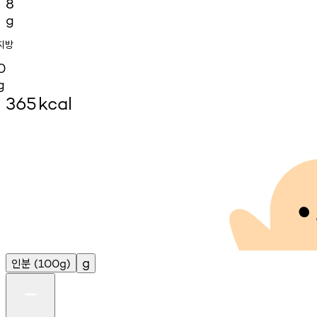
8
g
지방
0
g
365
kcal
인분
g
(100g)