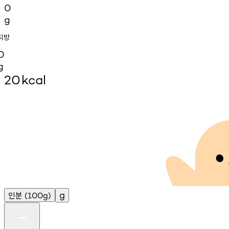
0
g
지방
0
g
20
kcal
인분
g
(100g)