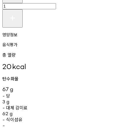
영양정보
음식평가
총 열량
20
kcal
탄수화물
67
g
당
-
3
g
대체
감미료
-
62
g
식이섬유
-
-