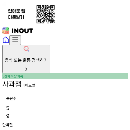
음식 또는 운동 검색하기
천회
이상
기록
5
사과잼
마이노멀
순탄수
5
g
단백질