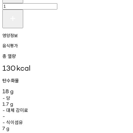
영양정보
음식평가
총 열량
130
kcal
탄수화물
18
g
당
-
1.7
g
대체
감미료
-
-
식이섬유
-
7
g