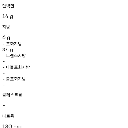
단백질
14
g
지방
6
g
포화지방
-
3.4
g
트랜스지방
-
-
다불포화지방
-
-
불포화지방
-
-
콜레스트롤
-
나트륨
130
mg