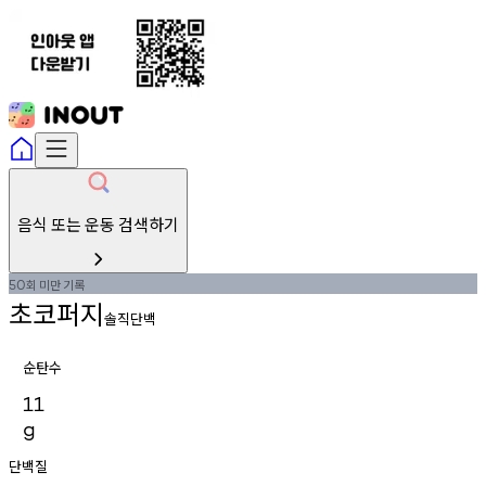
음식 또는 운동 검색하기
회
미만
기록
50
초코퍼지
솔직단백
순탄수
11
g
단백질