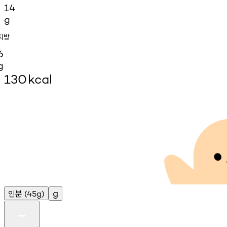
14
g
지방
6
g
130
kcal
인분
g
(45g)