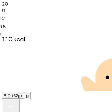
20
g
지방
0.8
g
110
kcal
인분
g
(32g)