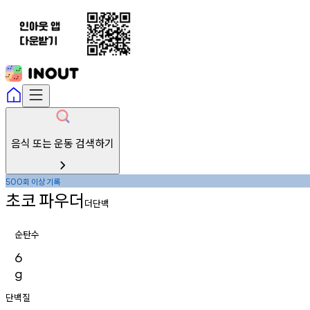
음식 또는 운동 검색하기
회
이상
기록
500
초코
파우더
더단백
순탄수
6
g
단백질