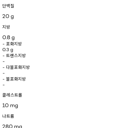
단백질
20
g
지방
0.8
g
포화지방
-
0.3
g
트랜스지방
-
-
다불포화지방
-
-
불포화지방
-
-
콜레스트롤
10
mg
나트륨
280
mg