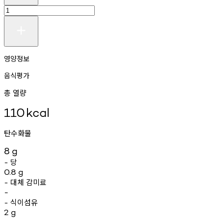
영양정보
음식평가
총 열량
110
kcal
탄수화물
8
g
당
-
0.8
g
대체
감미료
-
-
식이섬유
-
2
g