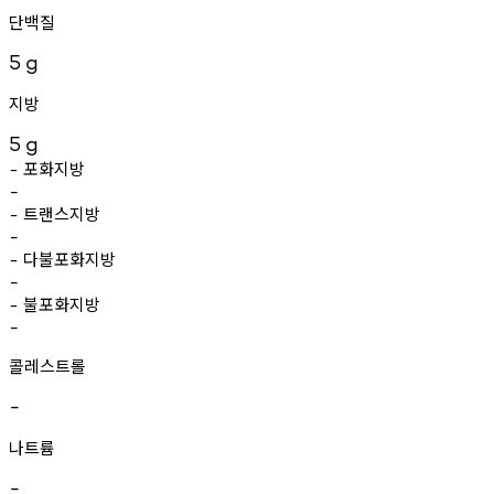
단백질
5
g
지방
5
g
포화지방
-
-
트랜스지방
-
-
다불포화지방
-
-
불포화지방
-
-
콜레스트롤
-
나트륨
-