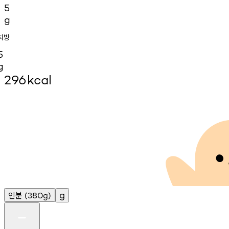
5
g
지방
5
g
296
kcal
인분
g
(380g)