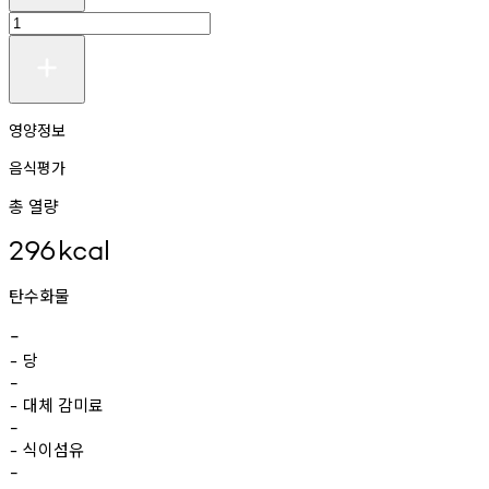
영양정보
음식평가
총 열량
296
kcal
탄수화물
-
당
-
-
대체
감미료
-
-
식이섬유
-
-