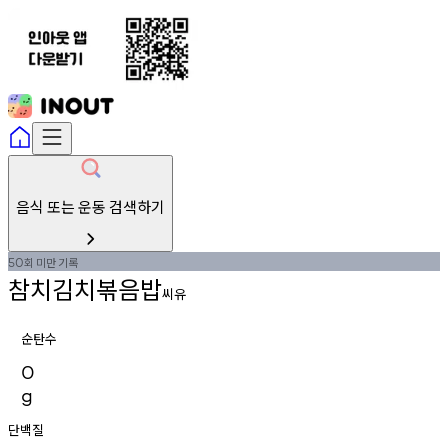
음식 또는 운동 검색하기
회
미만
기록
50
참치김치볶음밥
씨유
순탄수
0
g
단백질