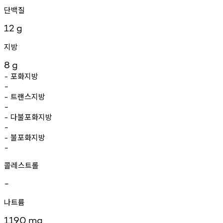
단백질
12
g
지방
8
g
포화지방
-
-
트랜스지방
-
-
다불포화지방
-
-
불포화지방
-
-
콜레스트롤
-
나트륨
1190
mg