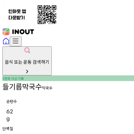
음식 또는 운동 검색하기
천회
이상
기록
5
들기름막국수
막국수
순탄수
62
g
단백질