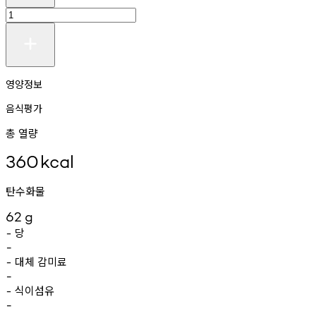
영양정보
음식평가
총 열량
360
kcal
탄수화물
62
g
당
-
-
대체
감미료
-
-
식이섬유
-
-