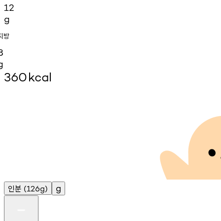
12
g
지방
8
g
360
kcal
인분
g
(126g)