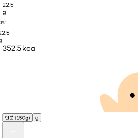
22.5
g
지방
22.5
g
352.5
kcal
인분
g
(150g)