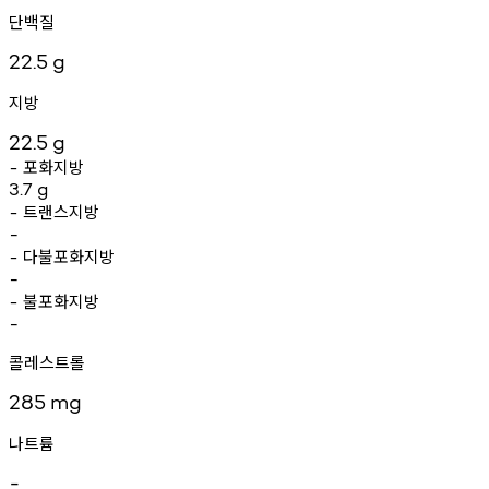
단백질
22.5
g
지방
22.5
g
포화지방
-
3.7
g
트랜스지방
-
-
다불포화지방
-
-
불포화지방
-
-
콜레스트롤
285
mg
나트륨
-