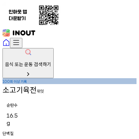
음식 또는 운동 검색하기
회
이상
기록
100
소고기육전
위잇
순탄수
16.5
g
단백질