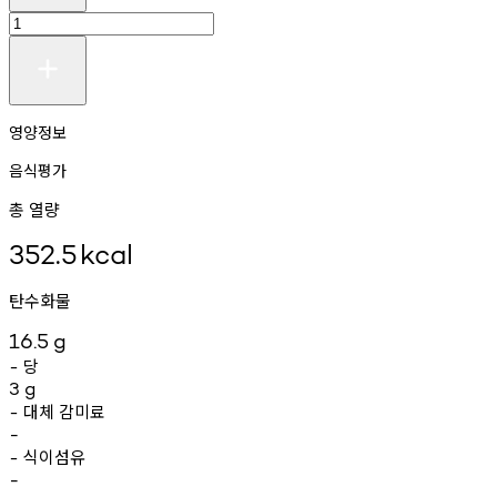
영양정보
음식평가
총 열량
352.5
kcal
탄수화물
16.5
g
당
-
3
g
대체
감미료
-
-
식이섬유
-
-