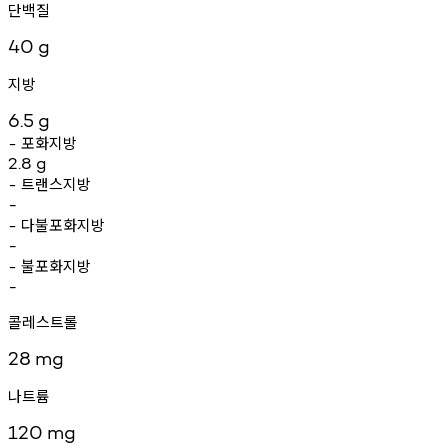
단백질
40
g
지방
6.5
g
포화지방
-
2.8
g
트랜스지방
-
-
다불포화지방
-
-
불포화지방
-
-
콜레스트롤
28
mg
나트륨
120
mg