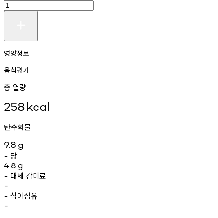
영양정보
음식평가
총 열량
258
kcal
탄수화물
9.8
g
당
-
4.8
g
대체
감미료
-
-
식이섬유
-
-