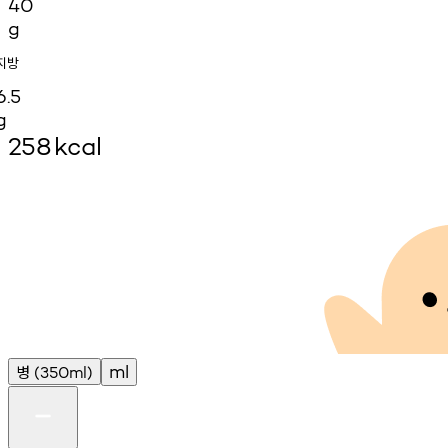
40
g
지방
6.5
g
258
kcal
병
ml
(350ml)