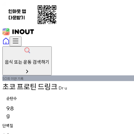
음식 또는 운동 검색하기
회
미만
기록
50
초코
프로틴
드링크
Dr
u
순탄수
9.8
g
단백질