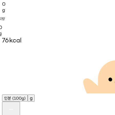
0
g
지방
0
g
76
kcal
인분
g
(100g)