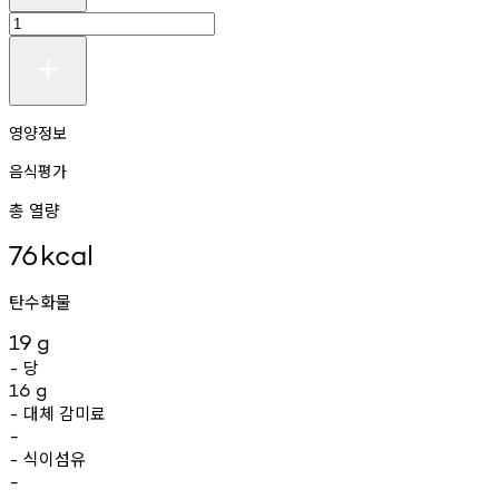
영양정보
음식평가
총 열량
76
kcal
탄수화물
19
g
당
-
16
g
대체
감미료
-
-
식이섬유
-
-