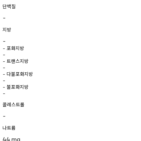
단백질
-
지방
-
포화지방
-
-
트랜스지방
-
-
다불포화지방
-
-
불포화지방
-
-
콜레스트롤
-
나트륨
44
mg