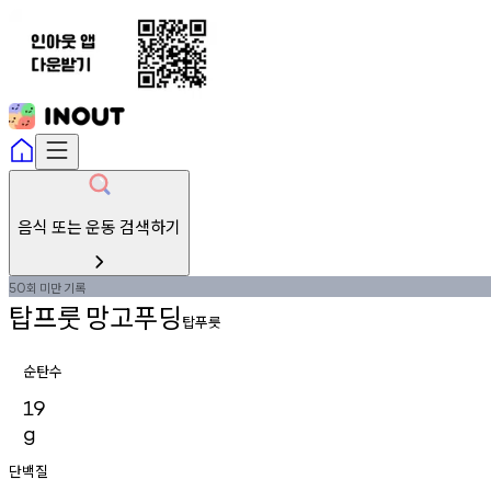
음식 또는 운동 검색하기
회
미만
기록
50
탑프룻
망고푸딩
탑푸릇
순탄수
19
g
단백질