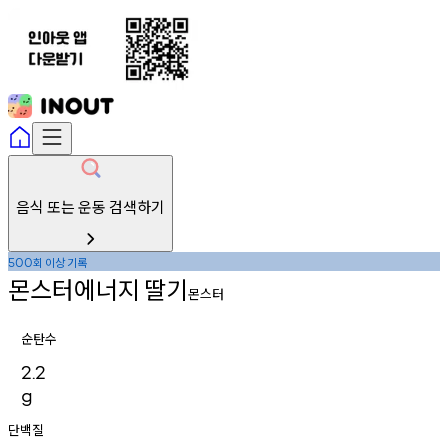
음식 또는 운동 검색하기
회
이상
기록
500
몬스터에너지
딸기
몬스터
순탄수
2.2
g
단백질