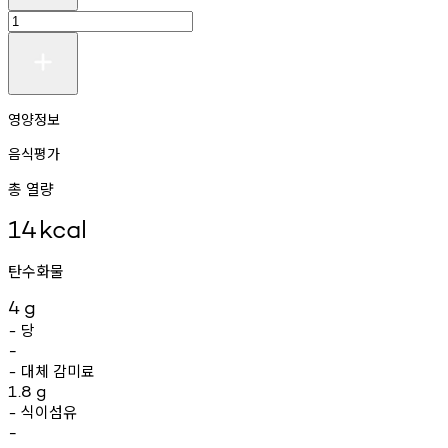
영양정보
음식평가
총 열량
14
kcal
탄수화물
4
g
당
-
-
대체
감미료
-
1.8
g
식이섬유
-
-