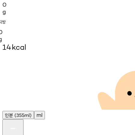
0
g
지방
0
g
14
kcal
인분
ml
(355ml)