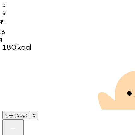
3
g
지방
16
g
180
kcal
인분
g
(60g)