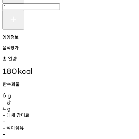
영양정보
음식평가
총 열량
180
kcal
탄수화물
6
g
당
-
4
g
대체
감미료
-
-
식이섬유
-
-