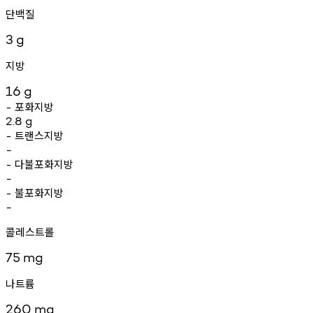
단백질
3
g
지방
16
g
포화지방
-
2.8
g
트랜스지방
-
-
다불포화지방
-
-
불포화지방
-
-
콜레스트롤
75
mg
나트륨
260
mg