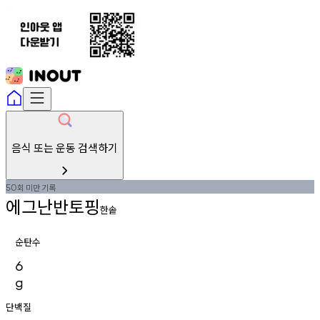
음식 또는 운동 검색하기
회
미만
기록
50
에그난반토핑
한솥
순탄수
6
g
단백질