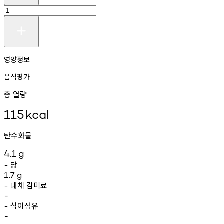
영양정보
음식평가
총 열량
115
kcal
탄수화물
4.1
g
당
-
1.7
g
대체
감미료
-
-
식이섬유
-
-