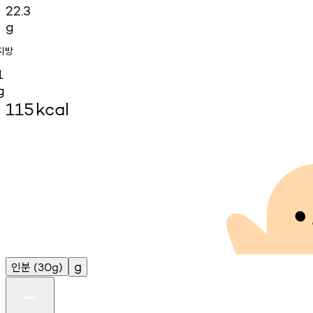
22.3
g
지방
1
g
115
kcal
인분
g
(30g)