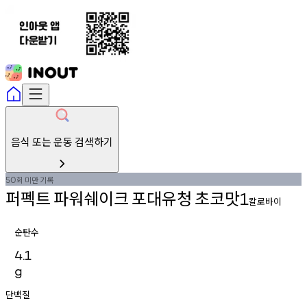
음식 또는 운동 검색하기
회
미만
기록
50
퍼펙트
파워쉐이크
포대유청
초코맛
1
칼로바이
순탄수
4.1
g
단백질