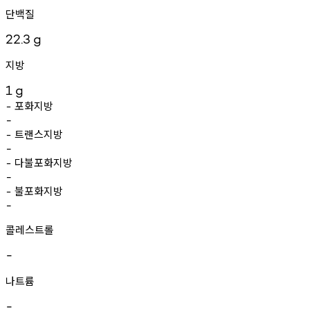
단백질
22.3
g
지방
1
g
포화지방
-
-
트랜스지방
-
-
다불포화지방
-
-
불포화지방
-
-
콜레스트롤
-
나트륨
-