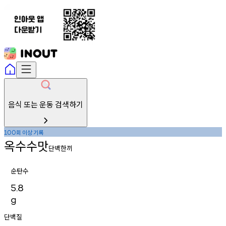
음식 또는 운동 검색하기
회
이상
기록
100
옥수수맛
단백한끼
순탄수
5.8
g
단백질