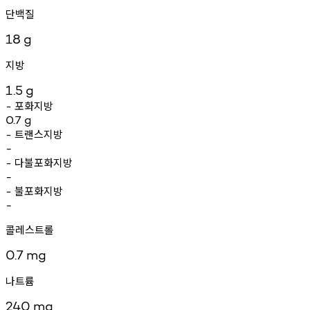
단백질
18
g
지방
1.5
g
포화지방
-
0.7
g
트랜스지방
-
-
다불포화지방
-
-
불포화지방
-
-
콜레스트롤
0.7
mg
나트륨
240
mg