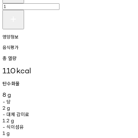
영양정보
음식평가
총 열량
110
kcal
탄수화물
8
g
당
-
2
g
대체
감미료
-
1.2
g
식이섬유
-
1
g