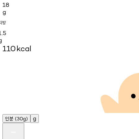
18
g
지방
1.5
g
110
kcal
인분
g
(30g)