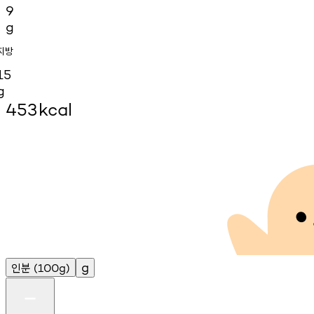
9
g
지방
15
g
453
kcal
인분
g
(100g)