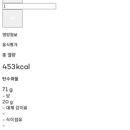
영양정보
음식평가
총 열량
453
kcal
탄수화물
71
g
당
-
20
g
대체
감미료
-
-
식이섬유
-
-