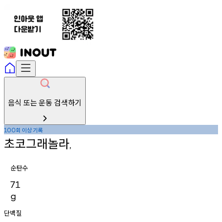
음식 또는 운동 검색하기
회
이상
기록
100
초코그래놀라
,
순탄수
71
g
단백질