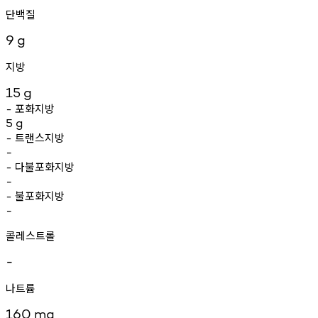
단백질
9
g
지방
15
g
포화지방
-
5
g
트랜스지방
-
-
다불포화지방
-
-
불포화지방
-
-
콜레스트롤
-
나트륨
160
mg