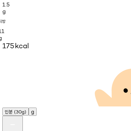
1.5
g
지방
11
g
175
kcal
인분
g
(30g)