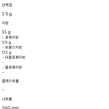
단백질
1.5
g
지방
11
g
포화지방
-
3.5
g
트랜스지방
-
0.2
g
다불포화지방
-
-
불포화지방
-
-
콜레스트롤
-
나트륨
160
mg