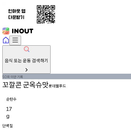
음식 또는 운동 검색하기
회
미만
기록
50
꼬깔콘
군옥슈맛
롯데웰푸드
순탄수
17
g
단백질