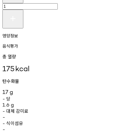
영양정보
음식평가
총 열량
175
kcal
탄수화물
17
g
당
-
1.6
g
대체
감미료
-
-
식이섬유
-
-