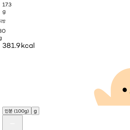
17.3
g
지방
30
g
381.9
kcal
인분
g
(100g)