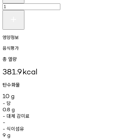
영양정보
음식평가
총 열량
381.9
kcal
탄수화물
10
g
당
-
0.8
g
대체
감미료
-
-
식이섬유
-
9
g