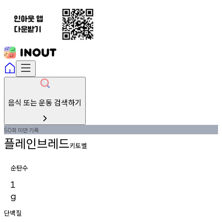
음식 또는 운동 검색하기
회
미만
기록
50
플레인브레드
키토벨
순탄수
1
g
단백질