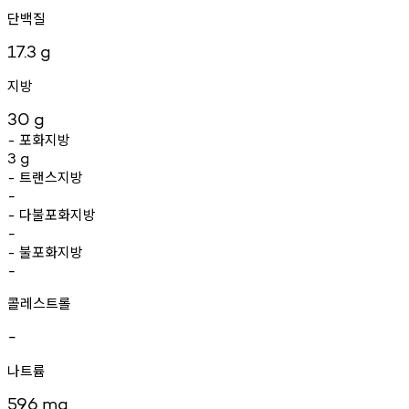
단백질
17.3
g
지방
30
g
포화지방
-
3
g
트랜스지방
-
-
다불포화지방
-
-
불포화지방
-
-
콜레스트롤
-
나트륨
596
mg