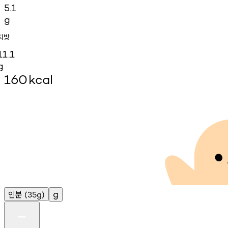
5.1
g
지방
11.1
g
160
kcal
인분
g
(35g)