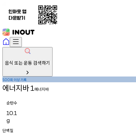
음식 또는 운동 검색하기
회
이상
기록
500
에너지바
1
에너지바
순탄수
10.1
g
단백질