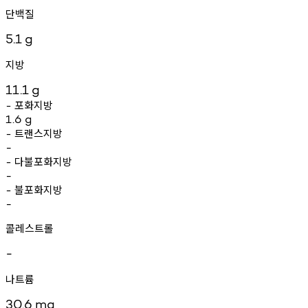
단백질
5.1
g
지방
11.1
g
포화지방
-
1.6
g
트랜스지방
-
-
다불포화지방
-
-
불포화지방
-
-
콜레스트롤
-
나트륨
30.6
mg