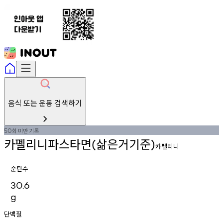
음식 또는 운동 검색하기
회
미만
기록
50
카펠리니파스타면
삶은거기준
(
)
카펠리니
순탄수
30.6
g
단백질