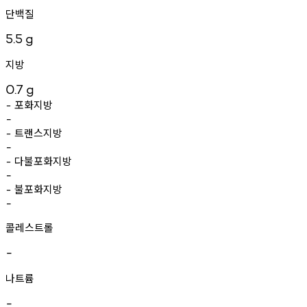
단백질
5.5
g
지방
0.7
g
포화지방
-
-
트랜스지방
-
-
다불포화지방
-
-
불포화지방
-
-
콜레스트롤
-
나트륨
-