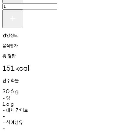
영양정보
음식평가
총 열량
151
kcal
탄수화물
30.6
g
당
-
1.6
g
대체
감미료
-
-
식이섬유
-
-