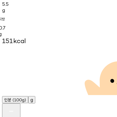
5.5
g
지방
0.7
g
151
kcal
인분
g
(100g)