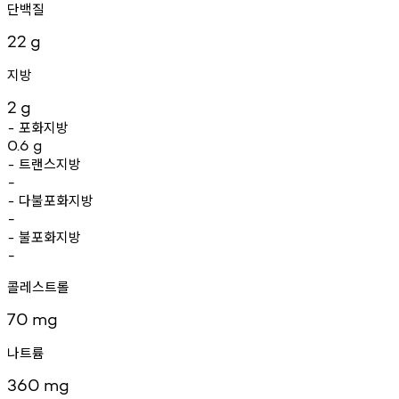
단백질
22
g
지방
2
g
포화지방
-
0.6
g
트랜스지방
-
-
다불포화지방
-
-
불포화지방
-
-
콜레스트롤
70
mg
나트륨
360
mg