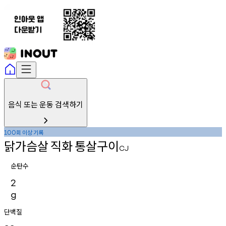
음식 또는 운동 검색하기
회
이상
기록
100
닭가슴살
직화
통살구이
CJ
순탄수
2
g
단백질