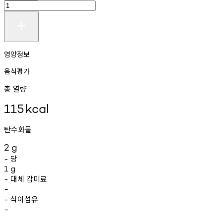
영양정보
음식평가
총 열량
115
kcal
탄수화물
2
g
당
-
1
g
대체
감미료
-
-
식이섬유
-
-