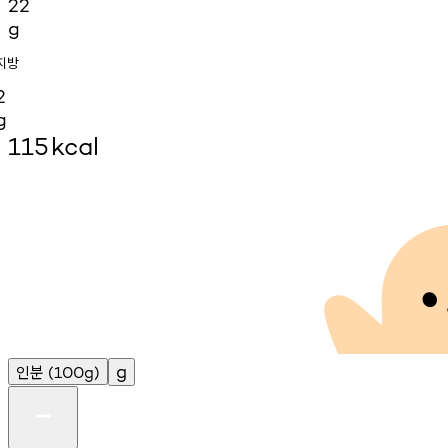
22
g
지방
2
g
115
kcal
인분
g
(100g)