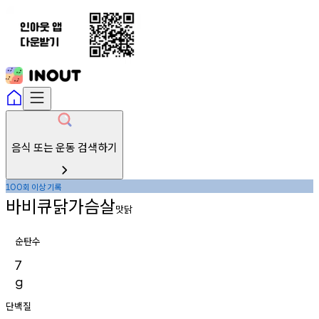
음식 또는 운동 검색하기
회
이상
기록
100
바비큐닭가슴살
맛닭
순탄수
7
g
단백질