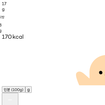
17
g
지방
8
g
170
kcal
인분
g
(100g)