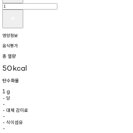
영양정보
음식평가
총 열량
50
kcal
탄수화물
1
g
당
-
-
대체
감미료
-
-
식이섬유
-
-