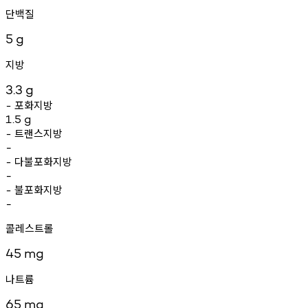
단백질
5
g
지방
3.3
g
포화지방
-
1.5
g
트랜스지방
-
-
다불포화지방
-
-
불포화지방
-
-
콜레스트롤
45
mg
나트륨
65
mg