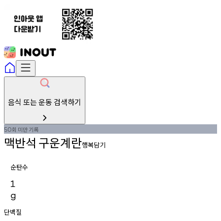
음식 또는 운동 검색하기
회
미만
기록
50
맥반석
구운계란
행복담기
순탄수
1
g
단백질