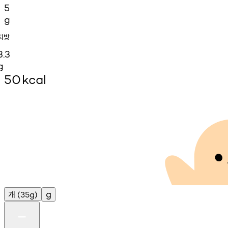
5
g
지방
3.3
g
50
kcal
개
g
(35g)