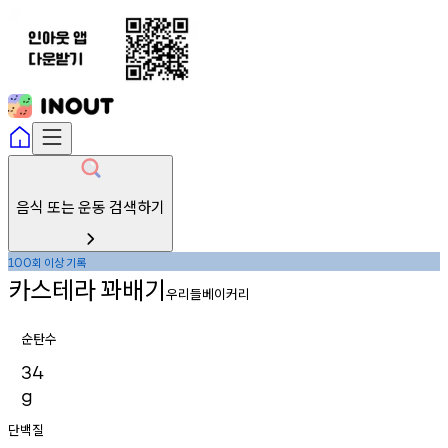
음식 또는 운동 검색하기
회
이상
기록
100
카스테라
꽈배기
우리들베이커리
순탄수
34
g
단백질