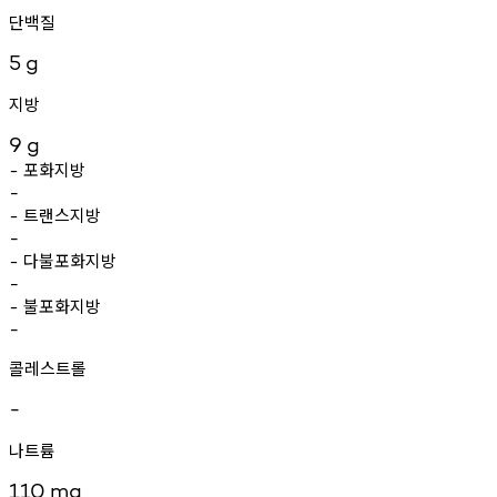
단백질
5
g
지방
9
g
포화지방
-
-
트랜스지방
-
-
다불포화지방
-
-
불포화지방
-
-
콜레스트롤
-
나트륨
110
mg