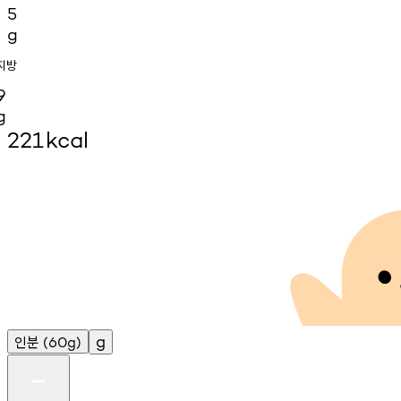
5
g
지방
9
g
221
kcal
인분
g
(60g)