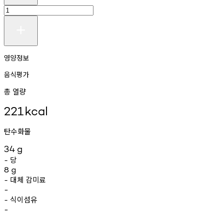
영양정보
음식평가
총 열량
221
kcal
탄수화물
34
g
당
-
8
g
대체
감미료
-
-
식이섬유
-
-