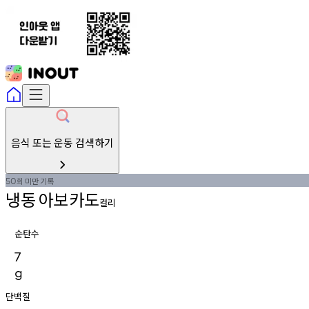
음식 또는 운동 검색하기
회
미만
기록
50
냉동
아보카도
컬리
순탄수
7
g
단백질