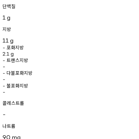
단백질
1
g
지방
11
g
포화지방
-
2.1
g
트랜스지방
-
-
다불포화지방
-
-
불포화지방
-
-
콜레스트롤
-
나트륨
90
mg