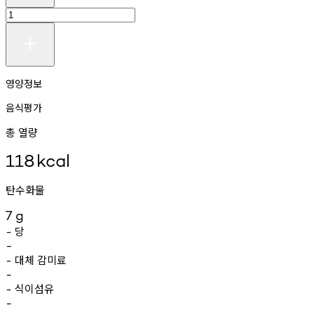
영양정보
음식평가
총 열량
118
kcal
탄수화물
7
g
당
-
-
대체
감미료
-
-
식이섬유
-
-