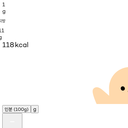
1
g
지방
11
g
118
kcal
인분
g
(100g)