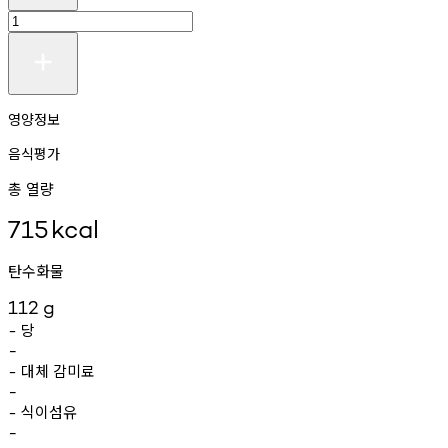
영양정보
음식평가
총 열량
715
kcal
탄수화물
112
g
당
-
-
대체
감미료
-
-
식이섬유
-
-