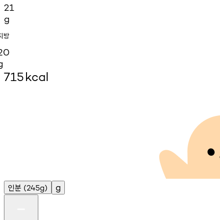
21
g
지방
20
g
715
kcal
인분
g
(245g)