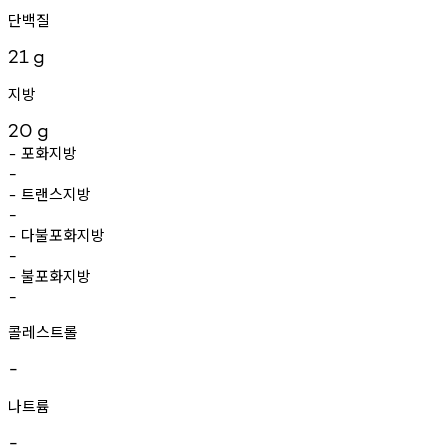
단백질
21
g
지방
20
g
포화지방
-
-
트랜스지방
-
-
다불포화지방
-
-
불포화지방
-
-
콜레스트롤
-
나트륨
-