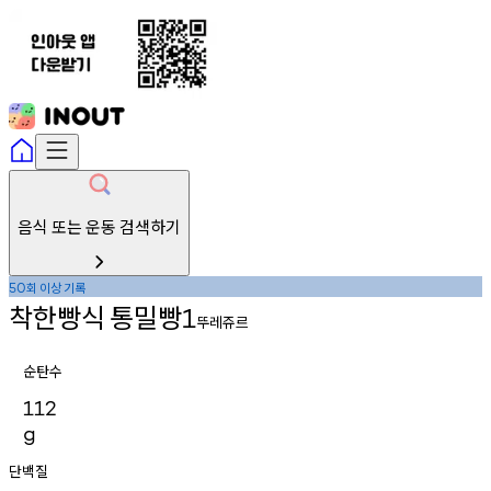
음식 또는 운동 검색하기
회
이상
기록
50
착한빵식
통밀빵
1
뚜레쥬르
순탄수
112
g
단백질