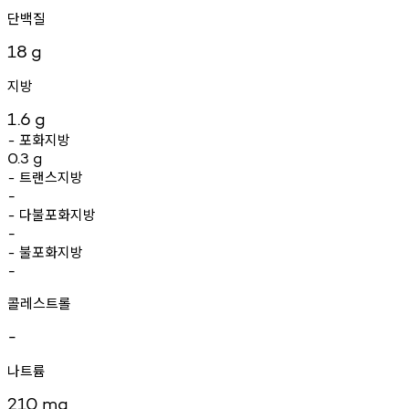
단백질
18
g
지방
1.6
g
포화지방
-
0.3
g
트랜스지방
-
-
다불포화지방
-
-
불포화지방
-
-
콜레스트롤
-
나트륨
210
mg