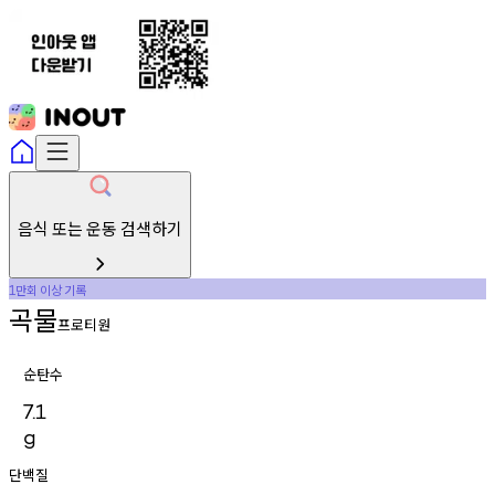
음식 또는 운동 검색하기
만회
이상
기록
1
곡물
프로티원
순탄수
7.1
g
단백질