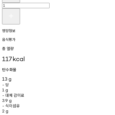
영양정보
음식평가
총 열량
117
kcal
탄수화물
13
g
당
-
1
g
대체
감미료
-
3.9
g
식이섬유
-
2
g