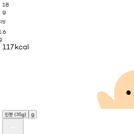
18
g
지방
1.6
g
117
kcal
인분
g
(35g)