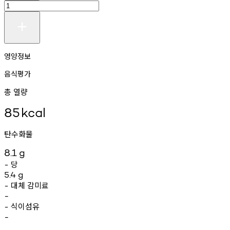
영양정보
음식평가
총 열량
85
kcal
탄수화물
8.1
g
당
-
5.4
g
대체
감미료
-
-
식이섬유
-
-