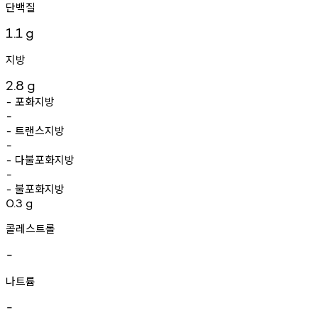
단백질
1.1
g
지방
2.8
g
포화지방
-
-
트랜스지방
-
-
다불포화지방
-
-
불포화지방
-
0.3
g
콜레스트롤
-
나트륨
-