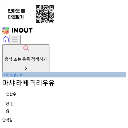
음식 또는 운동 검색하기
회
이상
기록
50
마챠
라떼
귀리우유
순탄수
8.1
g
단백질