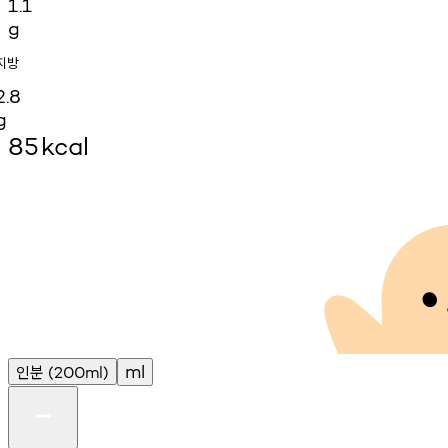
1.1
g
지방
2.8
g
85
kcal
인분
ml
(200ml)