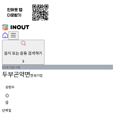
음식 또는 운동 검색하기
회
미만
기록
50
두부곤약면
한성기업
순탄수
0
g
단백질