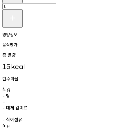
영양정보
음식평가
총 열량
15
kcal
탄수화물
4
g
당
-
-
대체
감미료
-
-
식이섬유
-
4
g