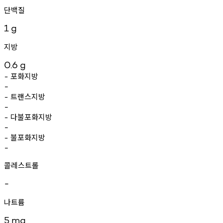
단백질
1
g
지방
0.6
g
포화지방
-
-
트랜스지방
-
-
다불포화지방
-
-
불포화지방
-
-
콜레스트롤
-
나트륨
5
mg