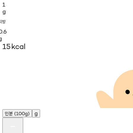
1
g
지방
0.6
g
15
kcal
인분
g
(100g)