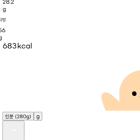
28.2
g
지방
56
g
683
kcal
인분
g
(280g)