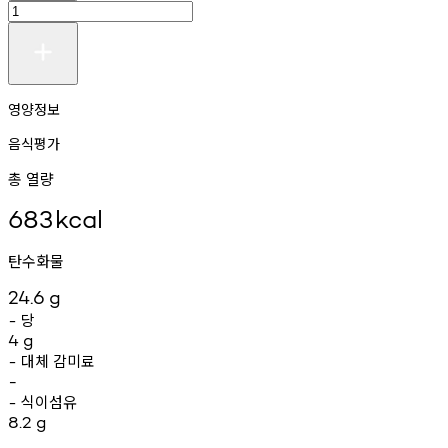
영양정보
음식평가
총 열량
683
kcal
탄수화물
24.6
g
당
-
4
g
대체
감미료
-
-
식이섬유
-
8.2
g