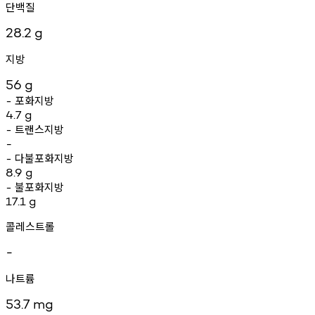
단백질
28.2
g
지방
56
g
포화지방
-
4.7
g
트랜스지방
-
-
다불포화지방
-
8.9
g
불포화지방
-
17.1
g
콜레스트롤
-
나트륨
53.7
mg