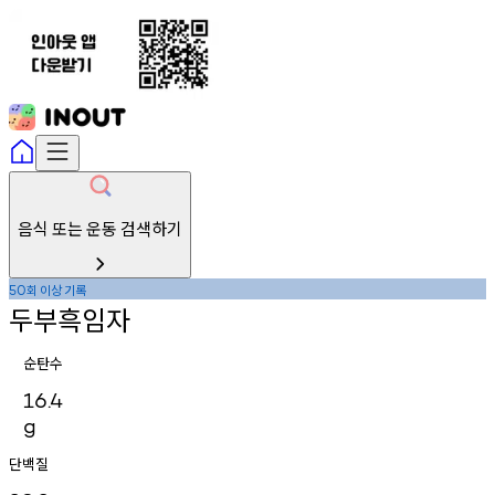
음식 또는 운동 검색하기
회
이상
기록
50
두부흑임자
순탄수
16.4
g
단백질