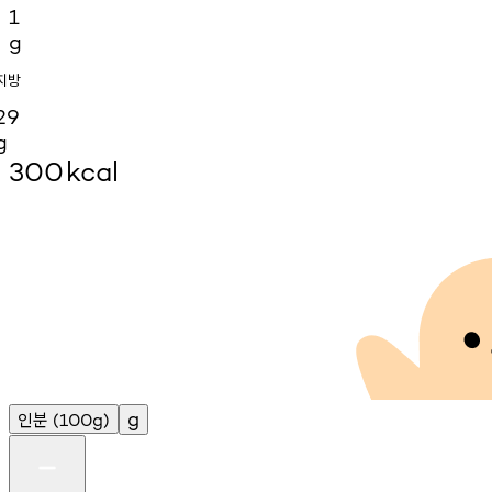
1
g
지방
29
g
300
kcal
인분
g
(100g)