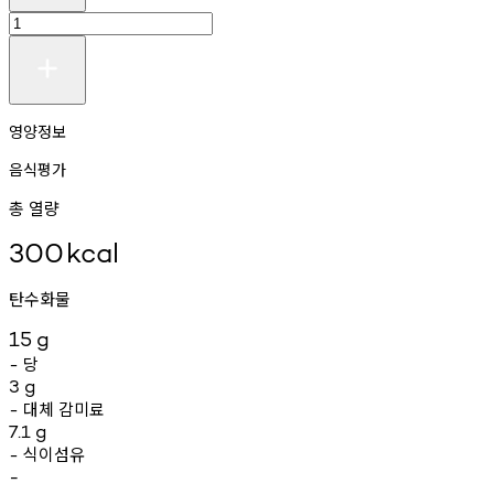
영양정보
음식평가
총 열량
300
kcal
탄수화물
15
g
당
-
3
g
대체
감미료
-
7.1
g
식이섬유
-
-