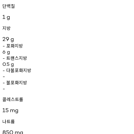
단백질
1
g
지방
29
g
포화지방
-
6
g
트랜스지방
-
0.5
g
다불포화지방
-
-
불포화지방
-
-
콜레스트롤
15
mg
나트륨
850
mg