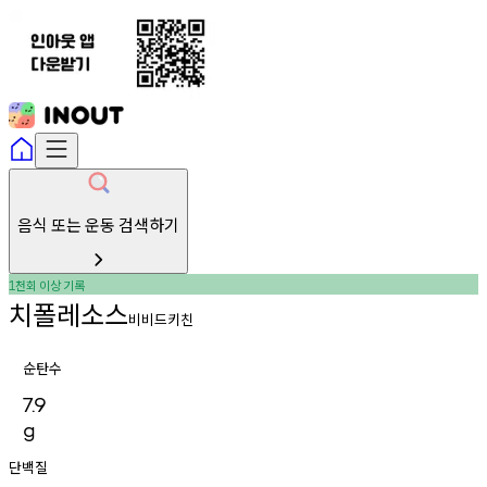
음식 또는 운동 검색하기
천회
이상
기록
1
치폴레소스
비비드키친
순탄수
7.9
g
단백질