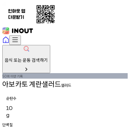
음식 또는 운동 검색하기
회
미만
기록
50
아보카토
계란샐러드
샐러드
순탄수
10
g
단백질