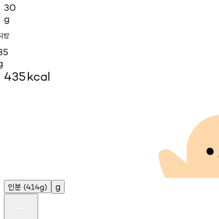
30
g
지방
35
g
435
kcal
인분
g
(414g)