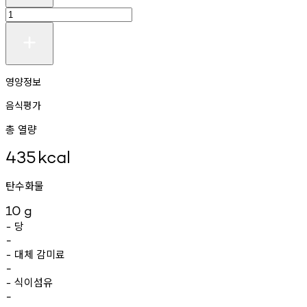
영양정보
음식평가
총 열량
435
kcal
탄수화물
10
g
당
-
-
대체
감미료
-
-
식이섬유
-
-