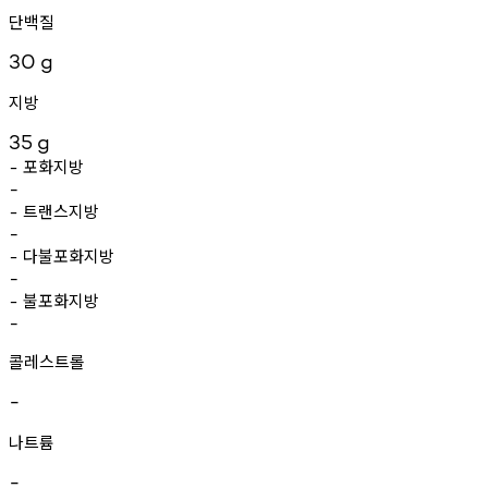
단백질
30
g
지방
35
g
포화지방
-
-
트랜스지방
-
-
다불포화지방
-
-
불포화지방
-
-
콜레스트롤
-
나트륨
-