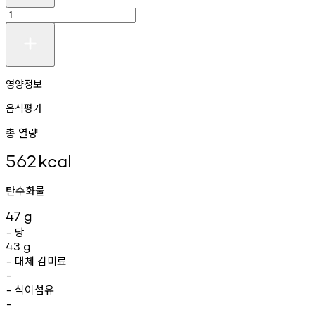
영양정보
음식평가
총 열량
562
kcal
탄수화물
47
g
당
-
43
g
대체
감미료
-
-
식이섬유
-
-