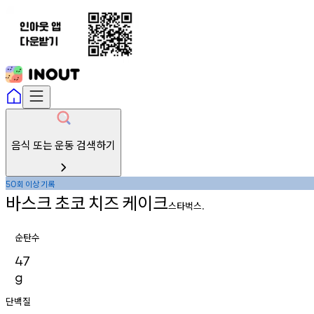
음식 또는 운동 검색하기
회
이상
기록
50
바스크
초코
치즈
케이크
스타벅스.
순탄수
47
g
단백질