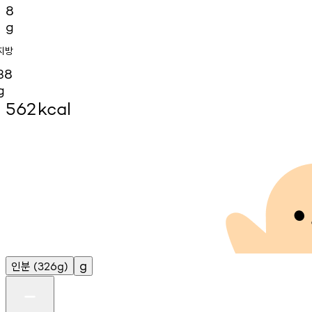
8
g
지방
38
g
562
kcal
인분
g
(326g)