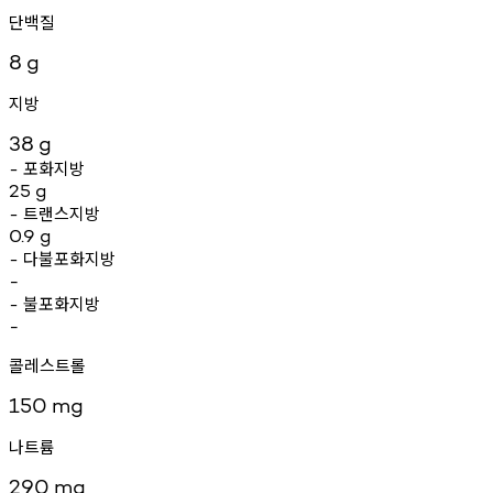
단백질
8
g
지방
38
g
포화지방
-
25
g
트랜스지방
-
0.9
g
다불포화지방
-
-
불포화지방
-
-
콜레스트롤
150
mg
나트륨
290
mg